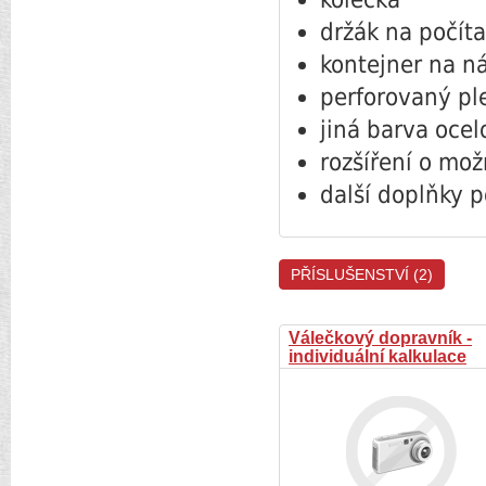
držák na počít
kontejner na n
perforovaný pl
jiná barva oce
rozšíření o mo
další doplňky p
PŘÍSLUŠENSTVÍ (2)
Válečkový dopravník -
individuální kalkulace