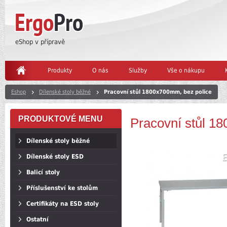
eShop v přípravě
Produkty
O nás
Služby
Vše o nákupu
Eshop
Dílenské stoly běžné
Pracovní stůl 1800x700mm, bez police
PRODUKTOVÉ MENU
Pracovní stůl 1
Dílenské stoly běžné
Dílenské stoly ESD
Balicí stoly
Příslušenství ke stolům
Certifikáty na ESD stoly
Ostatní