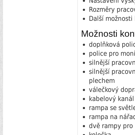
Nastavení výšk
Rozměry praco
Další možnosti 
Možnosti kon
doplňková poli
police pro moni
silnější pracov
silnější praco
plechem
válečkový dopr
kabelový kanál
rampa se svět
rampa na nářa
dvě rampy pro 
kolečka