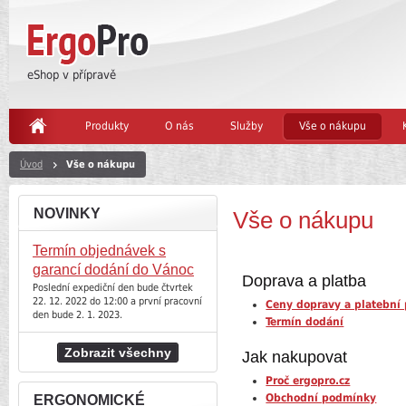
eShop v přípravě
Produkty
O nás
Služby
Vše o nákupu
Úvod
Vše o nákupu
NOVINKY
Vše o nákupu
Termín objednávek s
garancí dodání do Vánoc
Doprava a platba
Poslední expediční den bude čtvrtek
22. 12. 2022 do 12:00 a první pracovní
Ceny dopravy a platební
den bude 2. 1. 2023.
Termín dodání
Zobrazit všechny
Jak nakupovat
Proč ergopro.cz
Obchodní podmínky
ERGONOMICKÉ