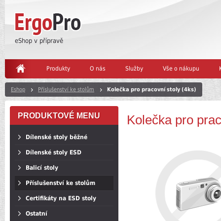
eShop v přípravě
Produkty
O nás
Služby
Vše o nákupu
Eshop
Příslušenství ke stolům
Kolečka pro pracovní stoly (4ks)
PRODUKTOVÉ MENU
Kolečka pro prac
Dílenské stoly běžné
Dílenské stoly ESD
Balicí stoly
Příslušenství ke stolům
Certifikáty na ESD stoly
Ostatní