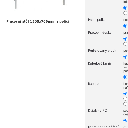
kó
Horní police
dop
Pracovní stůl 1500x700mm, s policí
Pracovní deska
pra
Perforovaný plech
per
Kabelový kanál
kab
vyp
po
Rampa
hor
nář
Držák na PC
spo
de
Kontejner na nářadí
roz