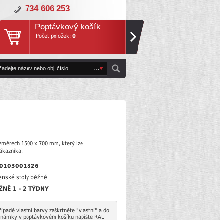
734 606 253
Poptávkový košík
Počet položek:
0
ozměrech 1500 x 700 mm, který lze
zákazníka.
0103001826
enské stoly běžné
ŽNĚ 1 - 2 TÝDNY
řípadě vlastní barvy zaškrtněte "vlastní" a do
známky v poptávkovém košíku napište RAL