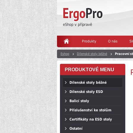
eShop v přípravě
Produkty
O nás
Sl
Eshop
Dílenské stoly běžné
Pracovní s
PRODUKTOVÉ MENU
Dílenské stoly běžné
Dílenské stoly ESD
Balicí stoly
Příslušenství ke stolům
Certifikáty na ESD stoly
Ostatní