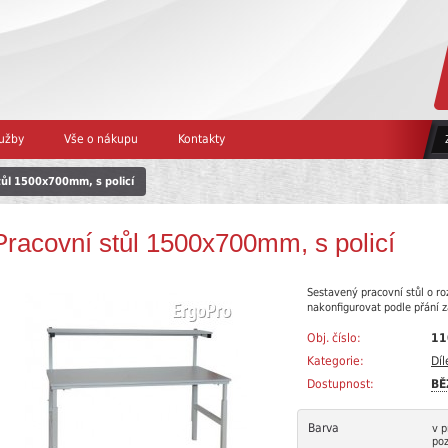
užby
Vše o nákupu
Kontakty
tůl 1500x700mm, s policí
Pracovní stůl 1500x700mm, s policí
Sestavený pracovní stůl o r
nakonfigurovat podle přání 
Obj. číslo:
11
Kategorie:
Díl
Dostupnost:
BĚ
Barva
v p
po