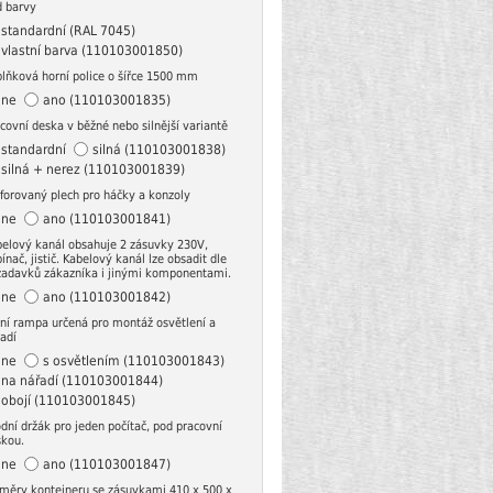
d barvy
standardní (RAL 7045)
vlastní barva (110103001850)
lňková horní police o šířce 1500 mm
ne
ano (110103001835)
covní deska v běžné nebo silnější variantě
standardní
silná (110103001838)
silná + nerez (110103001839)
forovaný plech pro háčky a konzoly
ne
ano (110103001841)
elový kanál obsahuje 2 zásuvky 230V,
ínač, jistič. Kabelový kanál lze obsadit dle
žadavků zákazníka i jinými komponentami.
ne
ano (110103001842)
ní rampa určená pro montáž osvětlení a
adí
ne
s osvětlením (110103001843)
na nářadí (110103001844)
obojí (110103001845)
dní držák pro jeden počítač, pod pracovní
skou.
ne
ano (110103001847)
měry kontejneru se zásuvkami 410 x 500 x