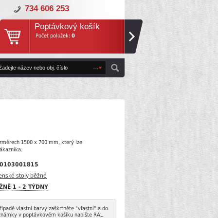
734 606 253
Poptávkový košík
Počet položek:
0
ozměrech 1500 x 700 mm, který lze
zákazníka.
0103001815
enské stoly běžné
ŽNĚ 1 - 2 TÝDNY
řípadě vlastní barvy zaškrtněte "vlastní" a do
známky v poptávkovém košíku napište RAL