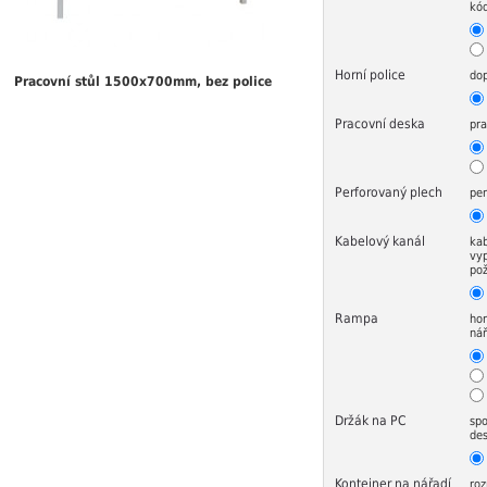
kó
Horní police
dop
Pracovní stůl 1500x700mm, bez police
Pracovní deska
pra
Perforovaný plech
per
Kabelový kanál
kab
vyp
po
Rampa
hor
nář
Držák na PC
spo
de
Kontejner na nářadí
roz