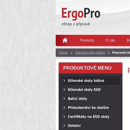
eShop v přípravě
Produkty
O nás
Sl
Eshop
Dílenské stoly běžné
Pracovní s
PRODUKTOVÉ MENU
Dílenské stoly běžné
Dílenské stoly ESD
Balicí stoly
Příslušenství ke stolům
Certifikáty na ESD stoly
Ostatní