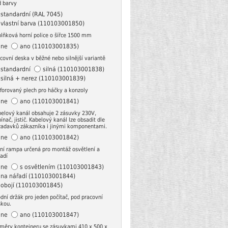
d barvy
standardní (RAL 7045)
vlastní barva (110103001850)
lňková horní police o šířce 1500 mm
ne
ano (110103001835)
covní deska v běžné nebo silnější variantě
standardní
silná (110103001838)
silná + nerez (110103001839)
forovaný plech pro háčky a konzoly
ne
ano (110103001841)
elový kanál obsahuje 2 zásuvky 230V,
ínač, jistič. Kabelový kanál lze obsadit dle
žadavků zákazníka i jinými komponentami.
ne
ano (110103001842)
ní rampa určená pro montáž osvětlení a
adí
ne
s osvětlením (110103001843)
na nářadí (110103001844)
obojí (110103001845)
dní držák pro jeden počítač, pod pracovní
skou.
ne
ano (110103001847)
měry kontejneru se zásuvkami 410 x 500 x