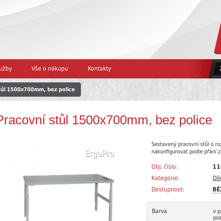
užby
Vše o nákupu
Kontakty
tůl 1500x700mm, bez police
Pracovní stůl 1500x700mm, bez police
Sestavený pracovní stůl o r
nakonfigurovat podle přání 
Obj. číslo:
11
Kategorie:
Díl
Dostupnost:
BĚ
Barva
v p
po