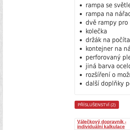
rampa se svět
rampa na nářa
dvě rampy pro 
kolečka
držák na počít
kontejner na n
perforovaný pl
jiná barva oce
rozšíření o mo
další doplňky p
PŘÍSLUŠENSTVÍ (2)
Válečkový dopravník -
individuální kalkulace