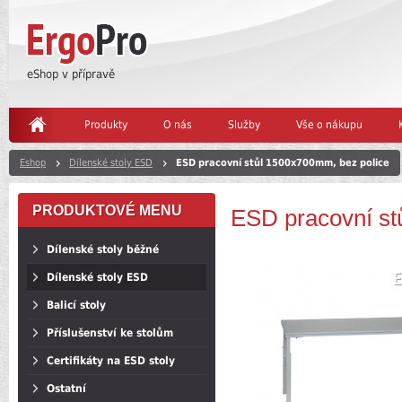
eShop v přípravě
Produkty
O nás
Služby
Vše o nákupu
Eshop
Dílenské stoly ESD
ESD pracovní stůl 1500x700mm, bez police
PRODUKTOVÉ MENU
ESD pracovní st
Dílenské stoly běžné
Dílenské stoly ESD
Balicí stoly
Příslušenství ke stolům
Certifikáty na ESD stoly
Ostatní