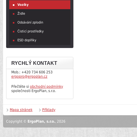
Vozíky
Židle
Odsávání zplodin
Čisticí prostředky
ESD doplňky
RYCHLÝ KONTAKT
Mob.: +420 734 606 253
ergopro@ergoplan.cz
Přečtěte si
obchodní podmínky
společnosti ErgoPlan, s.r.o.
Mapa stránek
Příklady
Copyright ©
ErgoPlan, s.r.o.
, 2026