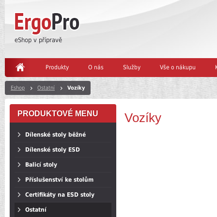
eShop v přípravě
Produkty
O nás
Služby
Vše o nákupu
Eshop
Ostatní
Vozíky
PRODUKTOVÉ MENU
Vozíky
Dílenské stoly běžné
Dílenské stoly ESD
Balicí stoly
Příslušenství ke stolům
Certifikáty na ESD stoly
Ostatní