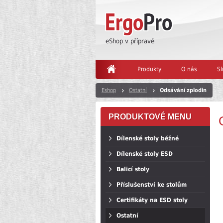
eShop v přípravě
Produkty
O nás
Sl
Eshop
Ostatní
Odsávání zplodin
PRODUKTOVÉ MENU
Dílenské stoly běžné
Dílenské stoly ESD
Balicí stoly
Příslušenství ke stolům
Certifikáty na ESD stoly
Ostatní