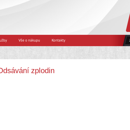
užby
Vše o nákupu
Kontakty
Odsávání zplodin