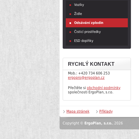
Vozíky
Židle
Odsávání zplodin
Čisticí prostředky
ESD doplňky
RYCHLÝ KONTAKT
Mob.: +420 734 606 253
ergopro@ergoplan.cz
Přečtěte si
obchodní podmínky
společnosti ErgoPlan, s.r.o.
Mapa stránek
Příklady
Copyright ©
ErgoPlan, s.r.o.
, 2026