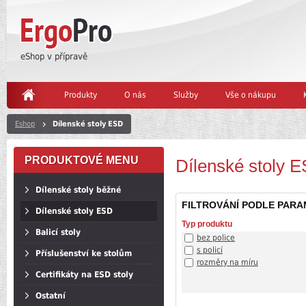
eShop v přípravě
Produkty
O nás
Služby
Vše o nákupu
Eshop
Dílenské stoly ESD
PRODUKTOVÉ MENU
Dílenské stoly 
Dílenské stoly běžné
FILTROVÁNÍ PODLE PAR
Dílenské stoly ESD
Typ produktu
Balicí stoly
bez police
s policí
Příslušenství ke stolům
rozměry na míru
Certifikáty na ESD stoly
Ostatní