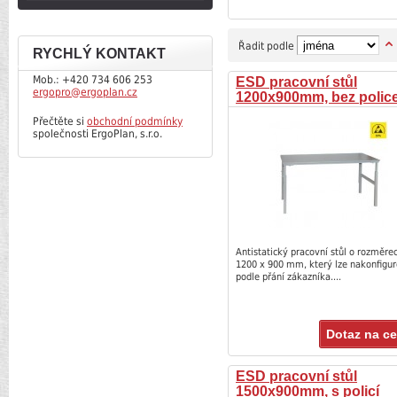
Řadit podle
RYCHLÝ KONTAKT
Mob.: +420 734 606 253
ESD pracovní stůl
ergopro@ergoplan.cz
1200x900mm, bez polic
Přečtěte si
obchodní podmínky
společnosti ErgoPlan, s.r.o.
Antistatický pracovní stůl o rozměre
1200 x 900 mm, který lze nakonfigu
podle přání zákazníka....
Dotaz na c
ESD pracovní stůl
1500x900mm, s policí