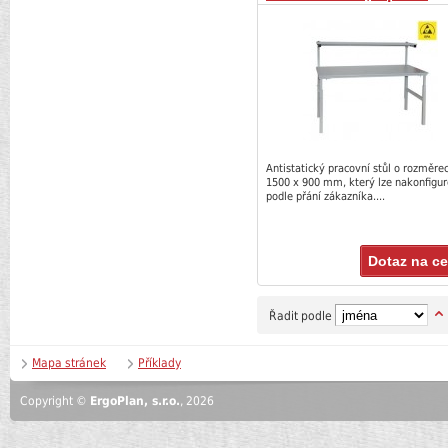
Antistatický pracovní stůl o rozměre
1500 x 900 mm, který lze nakonfigu
podle přání zákazníka....
Dotaz na c
Řadit podle
Mapa stránek
Příklady
Copyright ©
ErgoPlan, s.r.o.
, 2026