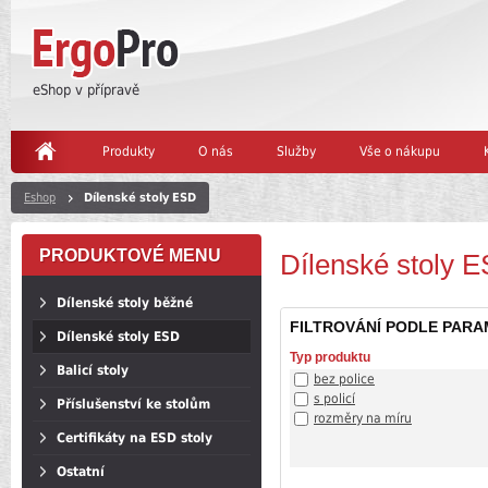
eShop v přípravě
Produkty
O nás
Služby
Vše o nákupu
Eshop
Dílenské stoly ESD
PRODUKTOVÉ MENU
Dílenské stoly 
Dílenské stoly běžné
FILTROVÁNÍ PODLE PAR
Dílenské stoly ESD
Typ produktu
Balicí stoly
bez police
s policí
Příslušenství ke stolům
rozměry na míru
Certifikáty na ESD stoly
Ostatní