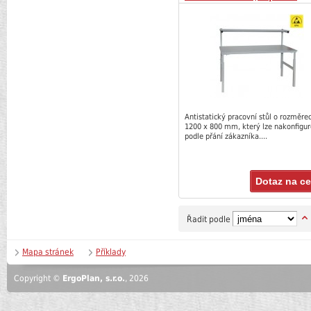
Antistatický pracovní stůl o rozměre
1200 x 800 mm, který lze nakonfigu
podle přání zákazníka....
Dotaz na c
Řadit podle
Mapa stránek
Příklady
Copyright ©
ErgoPlan, s.r.o.
, 2026