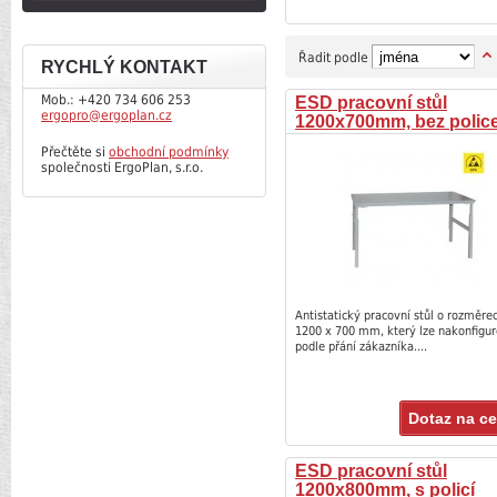
Řadit podle
RYCHLÝ KONTAKT
Mob.: +420 734 606 253
ESD pracovní stůl
ergopro@ergoplan.cz
1200x700mm, bez polic
Přečtěte si
obchodní podmínky
společnosti ErgoPlan, s.r.o.
Antistatický pracovní stůl o rozměre
1200 x 700 mm, který lze nakonfigu
podle přání zákazníka....
Dotaz na c
ESD pracovní stůl
1200x800mm, s policí